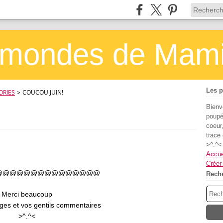
s mondes de Mam
Les p
ORIES
>
COUCOU JUIN!
Bienv
poupé
coeur,
trace
>^.^<
Accue
Créer
@@@@@@@@@@@@@@@
Rech
Merci beaucoup
ges et vos gentils commentaires
>^.^<