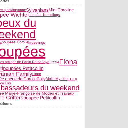
ories
Sylvanians
Mini Corolline
y girls
Maryanne
pée Wichtel
poupées Kruselings
oeux du
eekend
a
poupées Corolle
kruselings
oupées
Fiona
Lizzie
es amigas de Paola Reina
Anya
ti
poupées Petitcollin
vanian Family
Liana
e chérie de Corolle
Polly
Lucy
Myrtille
Mellie
oannès
bassadeurs du weekend
ée Marie-Françoise de Modes et Travaux
co Critters
poupée Petitcollin
siteurs