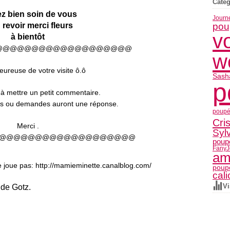
Catég
z bien soin de vous
Journe
pou
v
à bientôt
@@@@@@@@@@@@@@@@@@@
w
heureuse de votre visite ô.ô
Sash
p
 à mettre un petit commentaire.
ons ou demandes auront une réponse
.
poupé
Cris
Merci .
Syl
@@@@@@@@@@@@@@@@@@@
poupé
Fany
J
am
e joue pas: http://mamieminette.canalblog.com/
poup
cali
Vi
de Gotz.