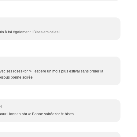
in à toi également ! Bises amicales !
ec ses roses<br /> j espere un mois plus estival sans bruler la
 bisous bonne soirée
04
i pour Hannah.<br /> Bonne soirée<br /> bises