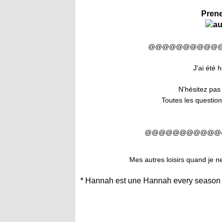
Prene
@@@@@@@@@@
J'ai été 
N'hésitez pas
Toutes les questi
@@@@@@@@@@@
Mes autres loisirs quand je n
* Hannah est une Hannah every season 