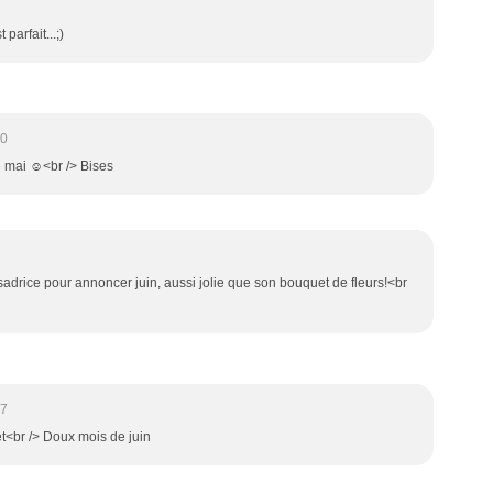
 parfait...;)
10
e mai ☺️<br /> Bises
drice pour annoncer juin, aussi jolie que son bouquet de fleurs!<br
07
t<br /> Doux mois de juin