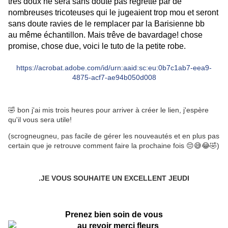
très doux ne sera sans doute pas regretté par de
nombreuses tricoteuses qui le jugeaient trop mou et seront
sans doute ravies de le remplacer par la Barisienne bb
au même échantillon. Mais trêve de bavardage! chose
promise, chose due, voici le tuto de la petite robe.
https://acrobat.adobe.com/id/urn:aaid:sc:eu:0b7c1ab7-eea9-
4875-acf7-ae94b050d008
🤣 bon j'ai mis trois heures pour arriver à créer le lien, j'espère
qu'il vous sera utile!
(scrogneugneu, pas facile de gérer les nouveautés et en plus pas
certain que je retrouve comment faire la prochaine fois 😔😅😂🤣)
.JE VOUS SOUHAITE UN EXCELLENT JEUDI
Prenez bien soin de vous